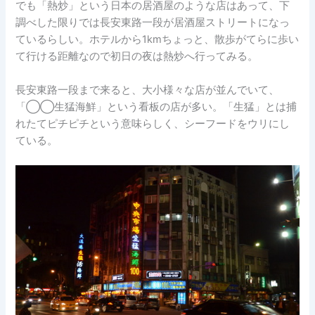
でも「熱炒」という日本の居酒屋のような店はあって、下
調べした限りでは長安東路一段が居酒屋ストリートになっ
ているらしい。ホテルから1kmちょっと、散歩がてらに歩い
て行ける距離なので初日の夜は熱炒へ行ってみる。
長安東路一段まで来ると、大小様々な店が並んでいて、
「◯◯生猛海鮮」という看板の店が多い。「生猛」とは捕
れたてピチピチという意味らしく、シーフードをウリにし
ている。