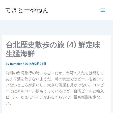
内
てきとーやねん
容
を
ス
キ
ッ
プ
台北歴史散歩の旅 (4) 鮮定味
生猛海鮮
By
bumbler
/
2014年2月25日
前回の台湾旅行の時にも思ったが、台湾の人たちは総じて
あまり酒を飲まないようだ。町の食堂ではビールも置いて
いないところが多いし、大きな酒屋も見かけない。コンビ
ニではアルコール類もうっているけど、台湾ビールと輸入
ビール、たまにワインがあるくらいで、量も種類も少な
い。