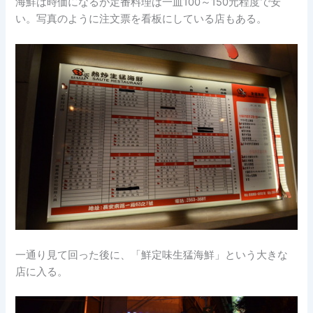
海鮮は時価になるが定番料理は一皿100～150元程度で安
い。写真のように注文票を看板にしている店もある。
一通り見て回った後に、「鮮定味生猛海鮮」という大きな
店に入る。