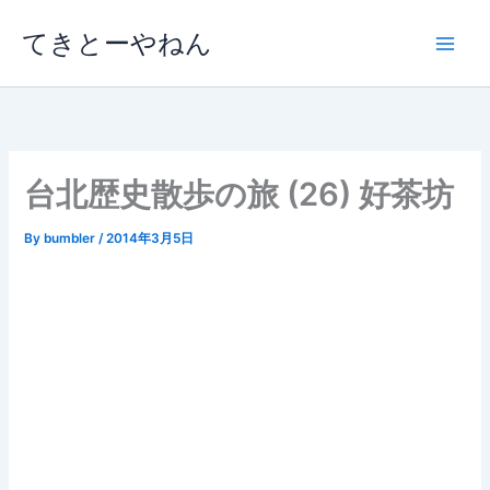
内
てきとーやねん
容
を
ス
キ
ッ
プ
台北歴史散歩の旅 (26) 好茶坊
By
bumbler
/
2014年3月5日