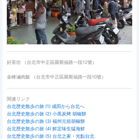
好茶坊 （台北市中正區羅斯福路一段12號）
金峰滷肉飯 （台北市中正區羅斯福路一段10號）
関連リンク
台北歴史散歩の旅 (1) 成田から台北へ
台北歴史散歩の旅 (2) 小黒炭烤 胡椒餅
台北歴史散歩の旅 (3) 福州元祖胡椒餅
台北歴史散歩の旅 (4) 鮮定味生猛海鮮
台北歴史散歩の旅 (5) 台北之家・光點台北