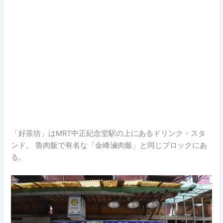
「好茶坊」はMRT中正紀念堂駅の上にあるドリンク・スタ
ンド。 魯肉飯で有名な「金峰滷肉飯」と同じブロックにあ
る。