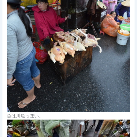
魚は川魚っぽい。