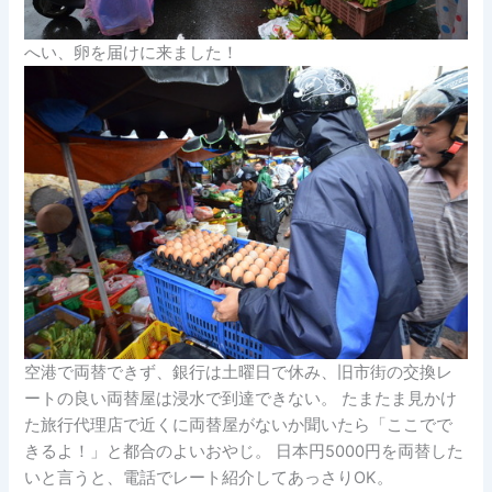
へい、卵を届けに来ました！
空港で両替できず、銀行は土曜日で休み、旧市街の交換レ
ートの良い両替屋は浸水で到達できない。 たまたま見かけ
た旅行代理店で近くに両替屋がないか聞いたら「ここでで
きるよ！」と都合のよいおやじ。 日本円5000円を両替した
いと言うと、電話でレート紹介してあっさりOK。