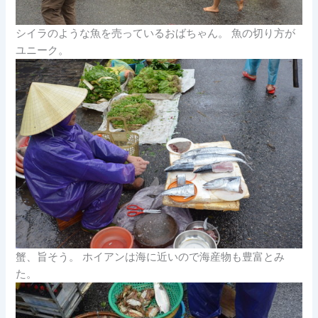
シイラのような魚を売っているおばちゃん。 魚の切り方が
ユニーク。
蟹、旨そう。 ホイアンは海に近いので海産物も豊富とみ
た。