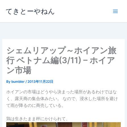
内
てきとーやねん
容
を
ス
キ
ッ
プ
シェムリアップ～ホイアン旅
行 ベトナム編(3/11) – ホイア
ン市場
By
bumbler
/
2013年11月22日
ホイアンの市場はどうやら決まった場所があるわけではな
く、露天商の集合体みたい。 なので、浸水した場所を避け
て雨が降るのに商売している。
鶏は生きたまま秤にかけられて、