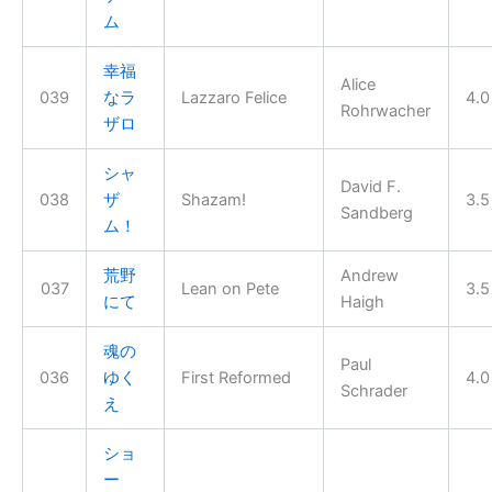
ム
幸福
Alice
039
なラ
Lazzaro Felice
4.0
Rohrwacher
ザロ
シャ
David F.
038
ザ
Shazam!
3.5
Sandberg
ム！
荒野
Andrew
037
Lean on Pete
3.5
にて
Haigh
魂の
Paul
036
ゆく
First Reformed
4.0
Schrader
え
ショ
ー