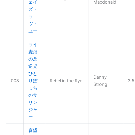
ェイ
Macdonald
ズ・
ラ
ヴ・
ユー
ライ
麦畑
の反
逆児
ひと
Danny
008
りぼ
Rebel in the Rye
3.5
Strong
っち
のサ
リン
ジャ
ー
喜望