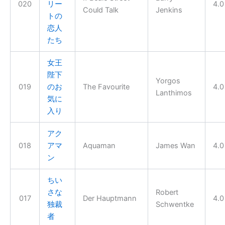
020
リー
4.0
Could Talk
Jenkins
トの
恋人
たち
女王
陛下
Yorgos
019
のお
The Favourite
4.0
Lanthimos
気に
入り
アク
018
アマ
Aquaman
James Wan
4.0
ン
ちい
さな
Robert
017
Der Hauptmann
4.0
独裁
Schwentke
者