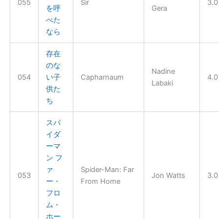
055
Sir
3.0
を呼
Gera
べた
なら
存在
のな
Nadine
054
い子
Capharnaum
4.0
Labaki
供た
ち
スパ
イダ
ーマ
ン フ
ァ
Spider-Man: Far
053
Jon Watts
3.0
ー・
From Home
フロ
ム・
ホー