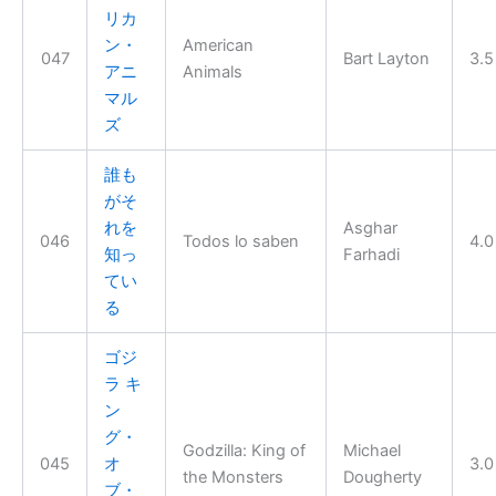
リカ
ン・
American
047
Bart Layton
3.5
アニ
Animals
マル
ズ
誰も
がそ
れを
Asghar
046
Todos lo saben
4.0
知っ
Farhadi
てい
る
ゴジ
ラ キ
ン
グ・
Godzilla: King of
Michael
045
オ
3.0
the Monsters
Dougherty
ブ・