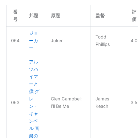
番
評
邦題
原題
監督
号
価
ジョ
Todd
064
ーカ
Joker
4.0
Phillips
ー
アル
ツハ
イマ
ーと
僕 グ
レ
Glen Campbell:
James
063
3.5
ン・
I’ll Be Me
Keach
キャ
ンベ
ル 音
楽の