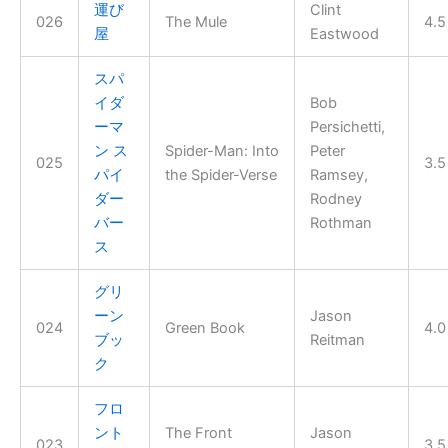
運び
Clint
026
The Mule
4.5
屋
Eastwood
スパ
イダ
Bob
ーマ
Persichetti,
ン ス
Spider-Man: Into
Peter
025
3.5
パイ
the Spider-Verse
Ramsey,
ダー
Rodney
バー
Rothman
ス
グリ
ーン
Jason
024
Green Book
4.0
ブッ
Reitman
ク
フロ
ント
The Front
Jason
023
3.5