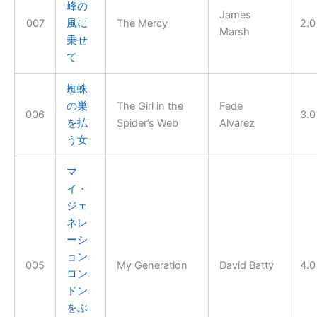
峰の
James
007
風に
The Mercy
2.0
Marsh
乗せ
て
蜘蛛
の巣
The Girl in the
Fede
006
3.0
を払
Spider’s Web
Alvarez
う女
マ
イ・
ジェ
ネレ
ーシ
ョン
005
My Generation
David Batty
4.0
ロン
ドン
をぶ