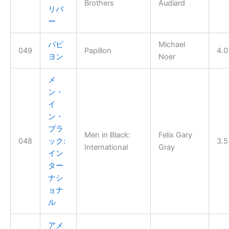
Brothers
Audiard
リバ
ー
パピ
Michael
049
Papillon
4.0
ヨン
Noer
メ
ン・
イ
ン・
ブラ
Men in Black:
Felix Gary
048
ック:
3.5
International
Gray
イン
ター
ナシ
ョナ
ル
アメ