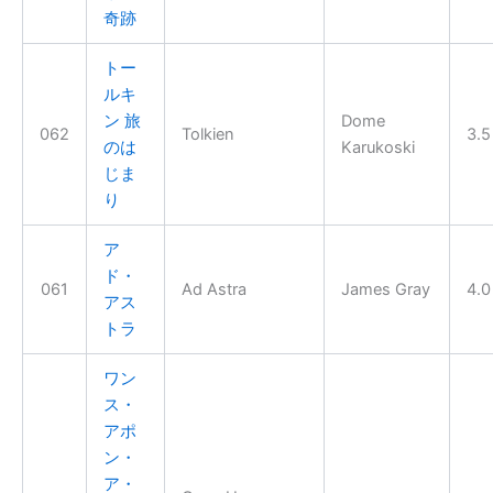
奇跡
トー
ルキ
ン 旅
Dome
062
Tolkien
3.5
のは
Karukoski
じま
り
ア
ド・
061
Ad Astra
James Gray
4.0
アス
トラ
ワン
ス・
アポ
ン・
ア・