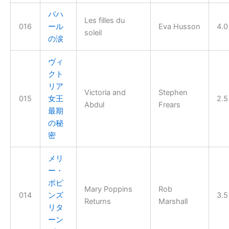
バハ
Les filles du
016
ール
Eva Husson
4.0
soleil
の涙
ヴィ
クト
リア
Victoria and
Stephen
015
女王
2.5
Abdul
Frears
最期
の秘
密
メリ
ー・
ポピ
Mary Poppins
Rob
014
ンズ
3.5
Returns
Marshall
リタ
ーン