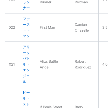
ラン
Runner
Reitman
ナー
ファ
ース
Damien
022
First Man
3.5
ト・
Chazelle
マン
アリ
ータ
バト
Alita: Battle
Robert
021
ル・
4.0
Angel
Rodriguez
エン
ジェ
ル
ビー
ル・
スト
If Beale Street
Barry