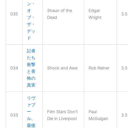
ン・
オ
Shaun of the
Edgar
035
3.5
ブ・
Dead
Wright
ザ・
デッ
ド
記者
たち
衝撃
034
Shock and Awe
Rob Reiner
3.5
と畏
怖の
真実
リヴ
ァプ
ー
Film Stars Don’t
Paul
033
3.5
ル、
Die in Liverpool
McGuigan
最後