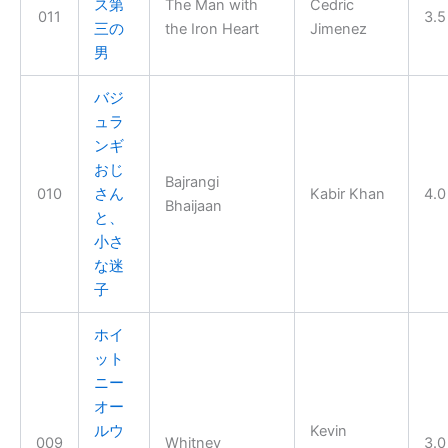
ス第
The Man with
Cedric
011
3.5
三の
the Iron Heart
Jimenez
男
バジ
ュラ
ンギ
おじ
Bajrangi
010
さん
Kabir Khan
4.0
Bhaijaan
と、
小さ
な迷
子
ホイ
ット
ニー
オー
ルウ
Kevin
009
Whitney
3.0