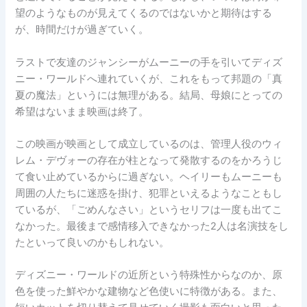
望のようなものが見えてくるのではないかと期待はする
が、時間だけが過ぎていく。
ラストで友達のジャンシーがムーニーの手を引いてディズ
ニー・ワールドへ連れていくが、これをもって邦題の「真
夏の魔法」というには無理がある。結局、母娘にとっての
希望はないまま映画は終了。
この映画が映画として成立しているのは、管理人役のウィ
レム・デヴォーの存在が柱となって発散するのをかろうじ
て食い止めているからに過ぎない。ヘイリーもムーニーも
周囲の人たちに迷惑を掛け、犯罪といえるようなこともし
ているが、「ごめんなさい」というセリフは一度も出てこ
なかった。最後まで感情移入できなかった2人は名演技をし
たといって良いのかもしれない。
ディズニー・ワールドの近所という特殊性からなのか、原
色を使った鮮やかな建物など色使いに特徴がある。また、