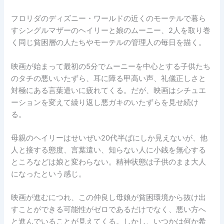
フロリダのディズニー・ワールドの近くのモーテルで暮ら
すシングルマザーのヘイリーと娘のムーニー、2人を取り巻
く同じ貧困層の人たちやモーテルの管理人の毎日を描く。
映画が始まって最初の5分でムーニーを中心とする子供たち
のタチの悪いいたずら、耳に障る甲高い声、礼儀正しさと
対極にある言葉遣いに疲れてくる。だが、映画はシチュエ
ーションを変えて繰り返し悪ガキのいたずらを見せ続け
る。
母親のヘイリーはせいぜい20代半ばにしか見えないが、他
人と接する態度、言葉遣い、知らない人に小銭を無心する
ところなどは娘と変わらない。精神状態は子供のまま大人
になったという感じ。
映画が進むにつれ、この仲良し母娘が貧困環境から抜け出
すことができる可能性がゼロであるだけでなく、悪い方へ
と進んでいることが見えてくる。しかし、いつかは何か希