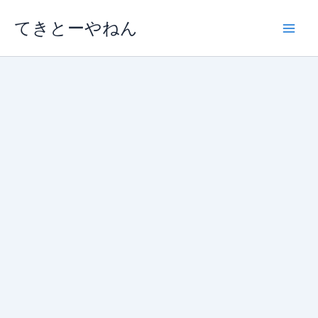
内
てきとーやねん
容
を
ス
キ
ッ
プ