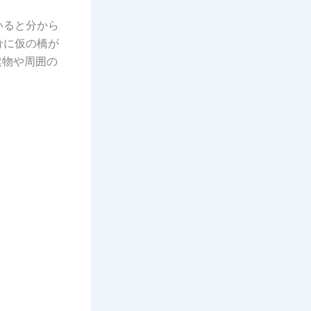
いると分から
分に仮の橋が
建物や周囲の
。