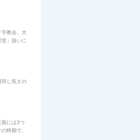
十字教会。大
聖堂」扱いに
横同じ長さの
面には3つ
りの時期で、