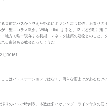
する直前にバスから見えた野原にポツンと建つ建物。石造りの
が、聖ニコラス教会。Wikipediaによると、12世紀初期に建
チア地方で唯一現存する初期ロマネスク建築の建物とのこと。
われる由緒ある教会だったようだ。
。ここはバスステーションではなく、簡単な雨よけがあるだけ
の帰りのバスの時刻表。本数は多いがアンダーライン付きの便