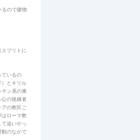
いるので建物
はスプリトに
っているの
字）とキリル
ンチン系の東
ル公の後継者
チアの教区ご
ヴはローマ教
して追いやっ
運動のなかで