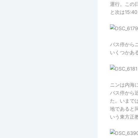
運行。この日
と次は15:
バス停から
いくつかあ
ニンは内海
バス停から
た。いまで
地であると
いう東方正