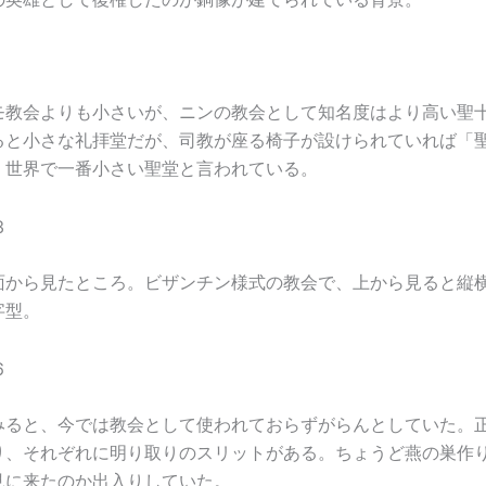
モ教会よりも小さいが、ニンの教会として知名度はより高い聖
ると小さな礼拝堂だが、司教が座る椅子が設けられていれば「
、世界で一番小さい聖堂と言われている。
面から見たところ。ビザンチン様式の教会で、上から見ると縦
字型。
みると、今では教会として使われておらずがらんとしていた。正
り、それぞれに明り取りのスリットがある。ちょうど燕の巣作
見に来たのか出入りしていた。