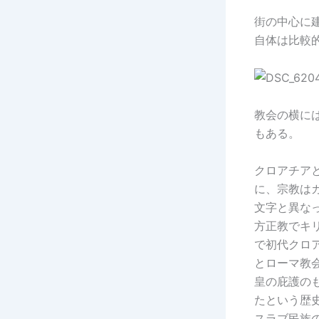
街の中心に
自体は比較
教会の横に
もある。
クロアチア
に、宗教は
文字と異な
方正教でキ
で初代クロ
とローマ教
皇の庇護の
たという歴
スラブ民族