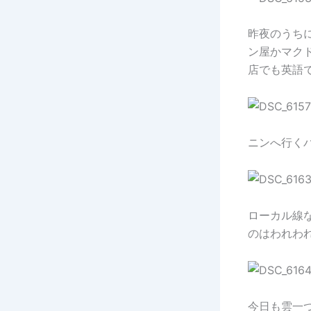
昨夜のうち
ン屋かマクド
店でも英語
ニンへ行く
ローカル線
のはわれわ
今日も雲一