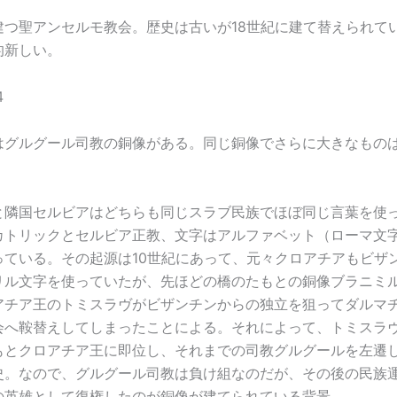
建つ聖アンセルモ教会。歴史は古いが18世紀に建て替えられて
的新しい。
はグルグール司教の銅像がある。同じ銅像でさらに大きなもの
と隣国セルビアはどちらも同じスラブ民族でほぼ同じ言葉を使
カトリックとセルビア正教、文字はアルファベット（ローマ文
っている。その起源は10世紀にあって、元々クロアチアもビザ
リル文字を使っていたが、先ほどの橋のたもとの銅像ブラニミ
アチア王のトミスラヴがビザンチンからの独立を狙ってダルマ
会へ鞍替えしてしまったことによる。それによって、トミスラ
もとクロアチア王に即位し、それまでの司教グルグールを左遷
史。なので、グルグール司教は負け組なのだが、その後の民族
の英雄として復権したのが銅像が建てられている背景。