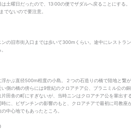
は土曜日だったので、13:00の便でザダルへ戻ることにする
40までないので要注意。
ニンの旧市街入口までは歩いて300mくらい。途中にレストラ
る。
に浮かぶ直径500m程度の小島。２つの石造りの橋で陸地と繋
近い側の橋の傍らには9世紀のクロアチア公、ブラニミル公の銅
は片田舎の町にすぎないが、当時ニンはクロアチア公を輩出す
同時に、ビザンチンの影響のもと、クロアチアで最初に司教座
教の中心地でもあったところ。