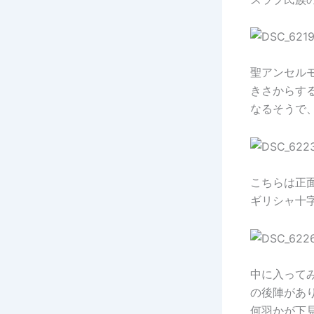
聖アンセル
きさからす
なるそうで
こちらは正
ギリシャ十
中に入って
の後陣があ
何羽かが下