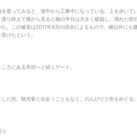
橋を渡ってみると、途中から工事中になっている。上を歩いて
、渡り終えて横から見ると橋の半分は大きく破損し、壊れた部
いた。この被害は2017年9月の洪水によるもので、橋以外にも
を受けたという。
ところにある市街へと続くゲート。
とした街。観光客と出会うこともなく、のんびりと街をめぐる
巡り