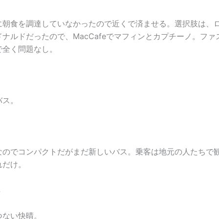
に朝食を調達していなかったので近くで済ませる。選択肢は、
ナルドだったので、MacCafeでマフィンとカプチーノ。ファ
で全く問題なし。
バス。
なのでコンパクトだがまだ新しいバス。乗客は地元の人たちで
れだけ。
つない快晴。