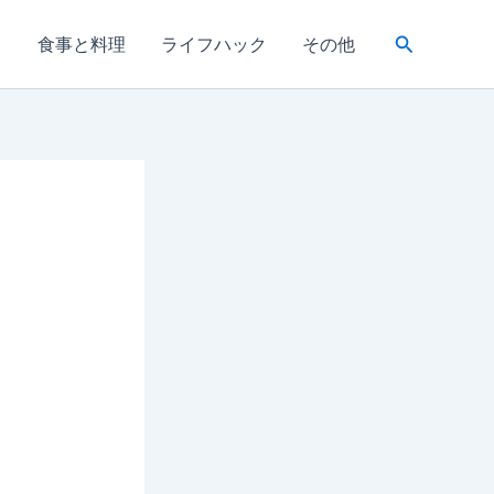
検
き
食事と料理
ライフハック
その他
索
り