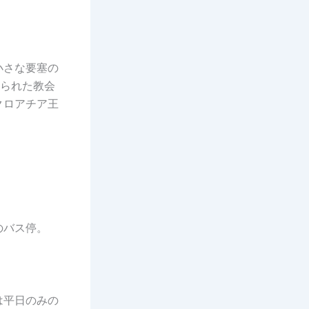
小さな要塞の
てられた教会
クロアチア王
のバス停。
は平日のみの