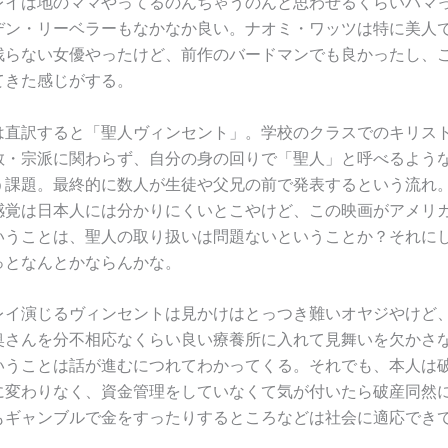
レイは地のママやってるのんちゃうのんと思わせるくらいハマ
デン・リーベラーもなかなか良い。ナオミ・ワッツは特に美人
残らない女優やったけど、前作のバードマンでも良かったし、
てきた感じがする。
は直訳すると「聖人ヴィンセント」。学校のクラスでのキリス
教・宗派に関わらず、自分の身の回りで「聖人」と呼べるよう
う課題。最終的に数人が生徒や父兄の前で発表するという流れ
感覚は日本人には分かりにくいとこやけど、この映画がアメリ
いうことは、聖人の取り扱いは問題ないということか？それに
っとなんとかならんかな。
レイ演じるヴィンセントは見かけはとっつき難いオヤジやけど
奥さんを分不相応なくらい良い療養所に入れて見舞いを欠かさ
いうことは話が進むにつれてわかってくる。それでも、本人は
に変わりなく、資金管理をしていなくて気が付いたら破産同然
もギャンブルで金をすったりするところなどは社会に適応でき