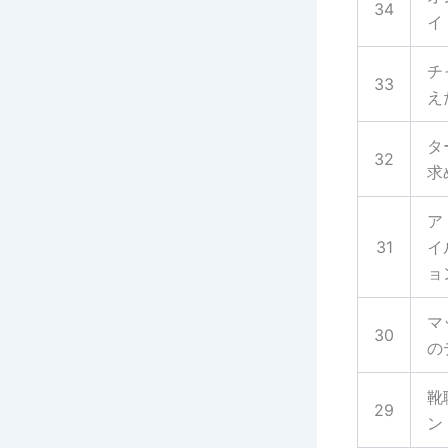
34
イ
チ
33
え
タ
32
求
ア
31
イ
ョ
マ
30
の
靴
29
ン