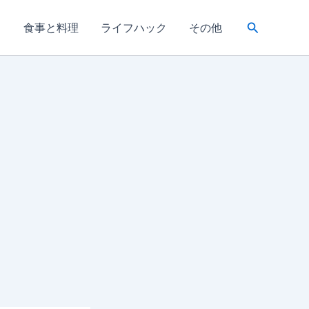
検
き
食事と料理
ライフハック
その他
索