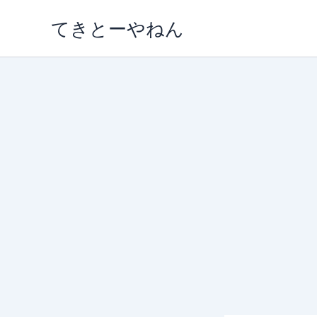
内
てきとーやねん
容
を
ス
キ
ッ
プ