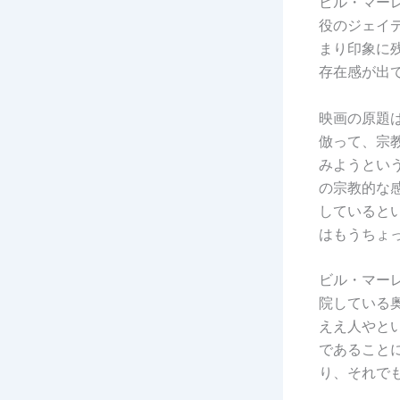
ビル・マー
役のジェイ
まり印象に
存在感が出
映画の原題
倣って、宗
みようとい
の宗教的な
していると
はもうちょ
ビル・マー
院している
ええ人やと
であること
り、それで