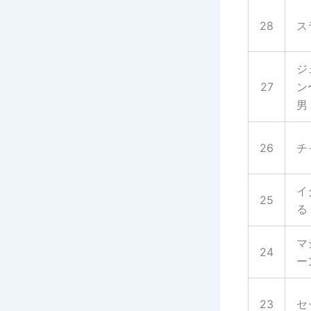
28
ス
ジ
27
ン
男
26
チ
イ
25
る
マ
24
ー
23
セ