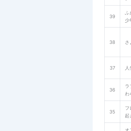
ふ
39
少
38
さ
37
人
ラ
36
わ
フ
35
起
オ