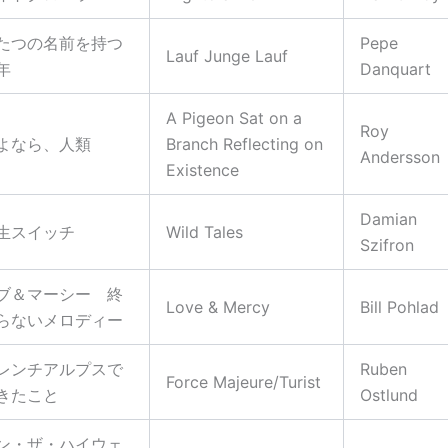
たつの名前を持つ
Pepe
Lauf Junge Lauf
年
Danquart
A Pigeon Sat on a
Roy
よなら、人類
Branch Reflecting on
Andersson
Existence
Damian
生スイッチ
Wild Tales
Szifron
ブ＆マーシー 終
Love & Mercy
Bill Pohlad
らないメロディー
レンチアルプスで
Ruben
Force Majeure/Turist
きたこと
Ostlund
ン・ザ・ハイウェ