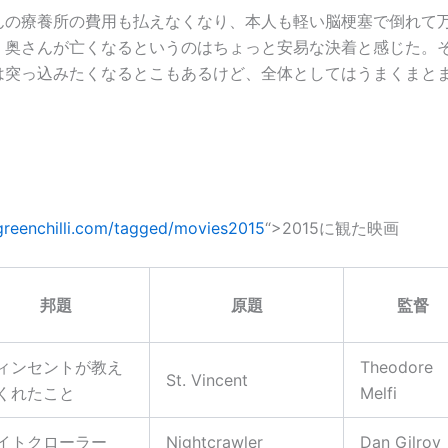
んの療養所の費用も払えなくなり、本人も軽い脳梗塞で倒れて
、奥さんが亡くなるというのはちょっと安易な決着と感じた。
は突っ込みたくなるとこもあるけど、全体としてはうまくまと
.greenchilli.com/tagged/movies2015
“>2015に観た映画
邦題
原題
監督
ィンセントが教え
Theodore
St. Vincent
くれたこと
Melfi
イトクローラー
Nightcrawler
Dan Gilroy