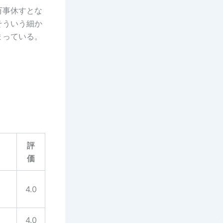
万事休すとな
そういう細か
まっている。
評
価
4.0
4.0