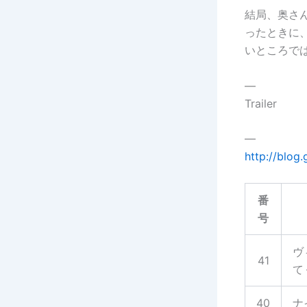
結局、奥さ
ったときに
いところで
—
Trailer
—
http://blog
番
号
ヴ
41
て
40
ナ