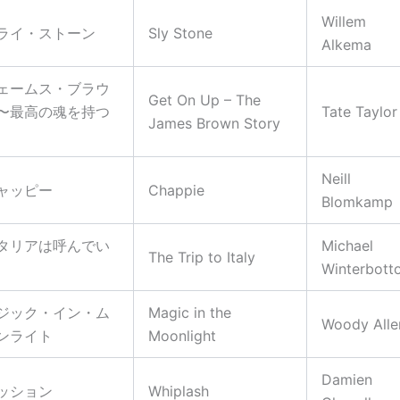
Willem
ライ・ストーン
Sly Stone
Alkema
ェームス・ブラウ
Get On Up – The
〜最高の魂を持つ
Tate Taylor
James Brown Story
Neill
ャッピー
Chappie
Blomkamp
タリアは呼んでい
Michael
The Trip to Italy
Winterbott
ジック・イン・ム
Magic in the
Woody Alle
ンライト
Moonlight
Damien
ッション
Whiplash