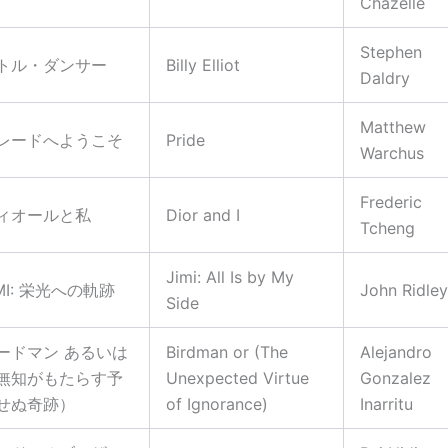
Chazelle
Stephen
トル・ダンサー
Billy Elliot
Daldry
Matthew
レードへようこそ
Pride
Warchus
Frederic
ィオールと私
Dior and I
Tcheng
Jimi: All Is by My
IMI: 栄光への軌跡
John Ridley
Side
ードマン あるいは
Birdman or (The
Alejandro
無知がもたらす予
Unexpected Virtue
Gonzalez
せぬ奇跡）
of Ignorance)
Inarritu