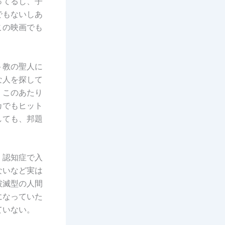
ってるし、子
でもないしあ
この映画でも
ト教の聖人に
な人を探して
。このあたり
カでもヒット
しても、邦題
、認知症で入
ないなど実は
破滅型の人間
になっていた
ていない。