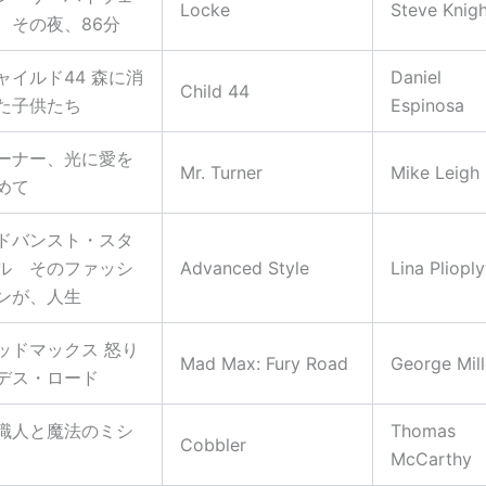
Locke
Steve Knigh
 その夜、86分
ャイルド44 森に消
Daniel
Child 44
た子供たち
Espinosa
ーナー、光に愛を
Mr. Turner
Mike Leigh
めて
ドバンスト・スタ
ル そのファッシ
Advanced Style
Lina Plioply
ンが、人生
ッドマックス 怒り
Mad Max: Fury Road
George Mill
デス・ロード
職人と魔法のミシ
Thomas
Cobbler
McCarthy