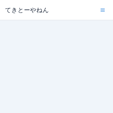
内
てきとーやねん
容
を
ス
キ
ッ
プ