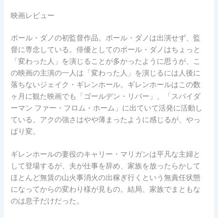
映画レビュー
ポール・ダノの初監督作品。ポール・ダノは出演せず、監
督に専念している。俳優としてのポール・ダノはちょっと
「変わった人」を演じることが多かったように思うが、こ
の映画の主演の一人は「変わった人」を演じるには人後に
落ちないジェイク・ギレンホール。ギレンホールはこの数
ヶ月に観た映画でも「ゴールデン・リバー」、「スパイダ
ーマン ファー・フロム・ホーム」に出ていて活発に活動し
ている。アクの強さはやや薄まったように感じるが、やっ
ぱり変。
ギレンホールの妻役のキャリー・マリガンは平凡な主婦と
して登場するが、夫が仕事を辞め、家族を放ったらかして
ほとんど無賃の山火事消火の出稼ぎ行くという無責任状態
になってからの変わり様が見もの。結局、家族でまともな
のは息子だけだった。