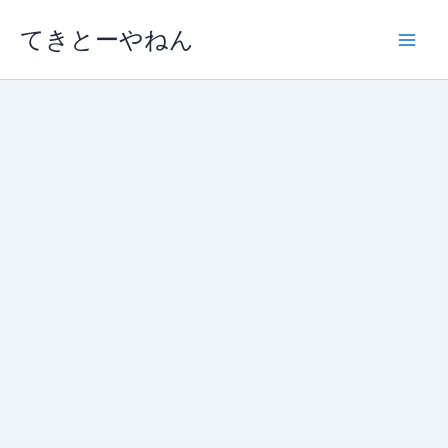
内
てきとーやねん
容
を
ス
キ
ッ
プ