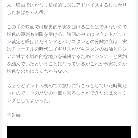
人。映画ではかなり積極的に夫にアドバイスするしっかり
したおばちゃん役。
この手の映画では歴史的事実を曲げることはできないので
脚色の範囲も制限を受ける。映画の中ではマウントバッテ
ン裁定と呼ばれたインドとパキスタンとの分離独立は、実
はチャーチルの時代にイギリスがパキスタンの石油とロシ
アに対する戦略的な地点を確保するためにジンナーと密約
を結んでいたということになっているがこれが事実なのか
脚色なのかはよくわからない。
ちょうどインドへ初めての旅行に行こうとしていた時期だ
ったので、その歴史の一部を知ることができたのはタイミ
ングとしてよかった。
予告編