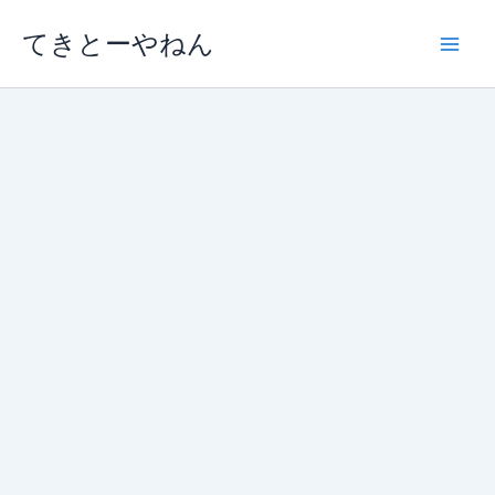
内
てきとーやねん
容
を
ス
キ
ッ
プ