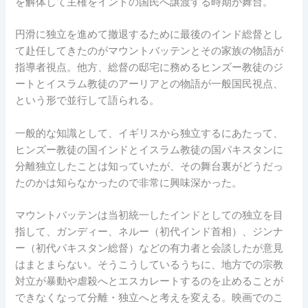
を解体して主権をインドの国民へ譲渡する時期が舞台。
円滑に独立を進めて撤退するために最後のインド総督とし
て赴任してきたのがマウントバッテンとその家族の物語が
指導者視点。他方、総督の邸宅に務めるヒンズー教徒のジ
ートとイスラム教徒のアーリアとの物語が一般国民視点、
という形で並行して語られる。
一般的な知識として、イギリスから独立するにあたって、
ヒンズー教徒の国インドとイスラム教徒の国パキスタンに
分離独立したことは知っていたが、その舞台裏がどうだっ
たのかは知らなかったので非常に興味深かった。
マウントバッテンは当初統一したインドとしての独立を目
指して、ガンディー、ネルー（初代インド首相）、ジンナ
ー（初代パキスタン総督）などの有力者と会談したが意見
はまとまらない。そうこうしているうちに、地方での宗教
対立が暴動や虐殺へとエスカレートするのを止めることが
できなくなって分離・独立へと考えを変える。映画でのこ