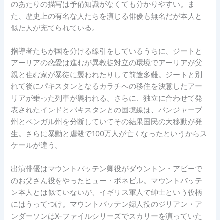
のあたりの描写は予備知識がなくても分かりやすい。ま
た、歴史上の有名な人たちを演じる俳優も無名だが本人と
似た人が充てられている。
指導者たちが国を分ける線引をしているうちに、ジートと
アーリアの恋愛は進むが異教徒対立の環境でアーリアが父
親と住む家が暴徒に襲われたりして前途多難。ジートと別
れて後にパキスタンとなるカラチへの移住を決意したアー
リアが乗った列車が襲われる。さらに、独立に合わせて発
表されたインドとパキスタンとの国境線は、パンジャーブ
州とベンガル州を分断していてその結果国民の大移動が発
生。さらに暴動と虐殺で100万人が亡くなったというからス
ケールが違う。
出演俳優はマウントバッテン卿役がダウントン・アビーで
のお父さん役をやったヒュー・ボネビル。マウントバッテ
ン本人とは似ていないが、イギリス軍人で紳士という役柄
にはうってつけ。マウントバッテン婦人役のジリアン・ア
ンダーソンはX-ファイルシリーズでスカリーを演っていた