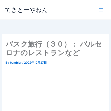
内
てきとーやねん
容
を
ス
キ
ッ
プ
バスク旅行（３０）： バルセ
ロナのレストランなど
By
bumbler
/
2022年12月27日