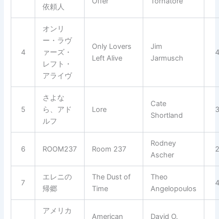
Offer
Tornatore
依頼人
オンリ
ー・ラヴ
Only Lovers
Jim
4
ァーズ・
Left Alive
Jarmusch
レフト・
アライヴ
さよな
Cate
5
ら、アド
Lore
Shortland
ルフ
Rodney
6
ROOM237
Room 237
Ascher
エレニの
The Dust of
Theo
7
帰郷
Time
Angelopoulos
アメリカ
American
David O.