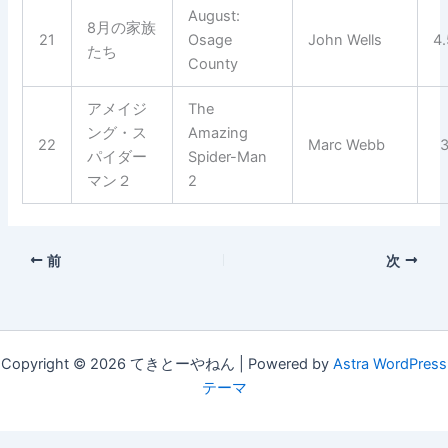
August:
8月の家族
21
Osage
John Wells
4
たち
County
アメイジ
The
ング・ス
Amazing
22
Marc Webb
パイダー
Spider-Man
マン２
2
前
次
Copyright © 2026 てきとーやねん | Powered by
Astra WordPress
テーマ