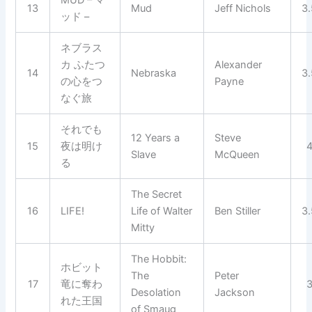
MUD – マ
13
Mud
Jeff Nichols
3
ッド –
ネブラス
カ ふたつ
Alexander
14
Nebraska
3
の心をつ
Payne
なぐ旅
それでも
12 Years a
Steve
15
夜は明け
Slave
McQueen
る
The Secret
16
LIFE!
Life of Walter
Ben Stiller
3
Mitty
The Hobbit:
ホビット
The
Peter
17
竜に奪わ
Desolation
Jackson
れた王国
of Smaug