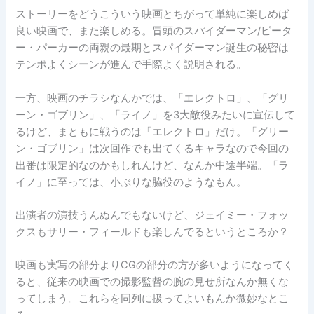
ストーリーをどうこういう映画とちがって単純に楽しめば
良い映画で、また楽しめる。冒頭のスパイダーマン/ピータ
ー・パーカーの両親の最期とスパイダーマン誕生の秘密は
テンポよくシーンが進んで手際よく説明される。
一方、映画のチラシなんかでは、「エレクトロ」、「グリ
ーン・ゴブリン」、「ライノ」を3大敵役みたいに宣伝して
るけど、まともに戦うのは「エレクトロ」だけ。「グリー
ン・ゴブリン」は次回作でも出てくるキャラなので今回の
出番は限定的なのかもしれんけど、なんか中途半端。「ラ
イノ」に至っては、小ぶりな脇役のようなもん。
出演者の演技うんぬんでもないけど、ジェイミー・フォッ
クスもサリー・フィールドも楽しんでるというところか？
映画も実写の部分よりCGの部分の方が多いようになってく
ると、従来の映画での撮影監督の腕の見せ所なんか無くな
ってしまう。これらを同列に扱ってよいもんか微妙なとこ