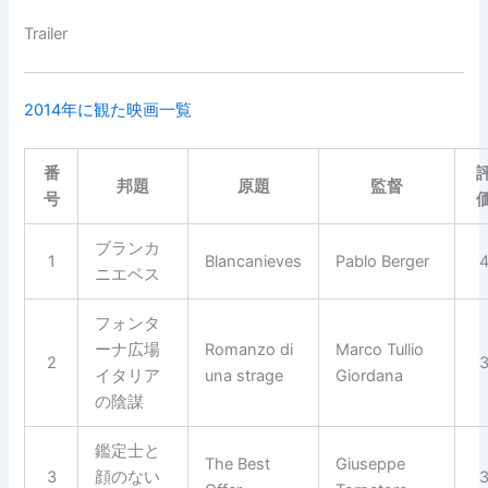
Trailer
2014年に観た映画一覧
番
邦題
原題
監督
号
ブランカ
1
Blancanieves
Pablo Berger
ニエベス
フォンタ
ーナ広場
Romanzo di
Marco Tullio
2
イタリア
una strage
Giordana
の陰謀
鑑定士と
The Best
Giuseppe
3
顔のない