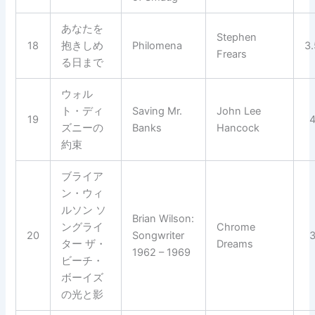
あなたを
Stephen
18
抱きしめ
Philomena
3
Frears
る日まで
ウォル
ト・ディ
Saving Mr.
John Lee
19
ズニーの
Banks
Hancock
約束
ブライア
ン・ウィ
ルソン ソ
Brian Wilson:
ングライ
Chrome
20
Songwriter
ター ザ・
Dreams
1962 – 1969
ビーチ・
ボーイズ
の光と影