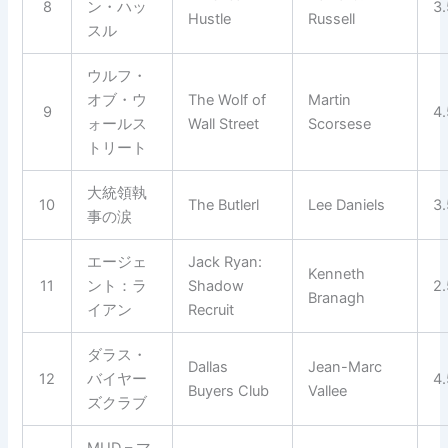
8
ン・ハッ
3
Hustle
Russell
スル
ウルフ・
オブ・ウ
The Wolf of
Martin
9
4
ォールス
Wall Street
Scorsese
トリート
大統領執
10
The Butlerl
Lee Daniels
3
事の涙
エージェ
Jack Ryan:
Kenneth
11
ント：ラ
Shadow
2
Branagh
イアン
Recruit
ダラス・
Dallas
Jean-Marc
12
バイヤー
4
Buyers Club
Vallee
ズクラブ