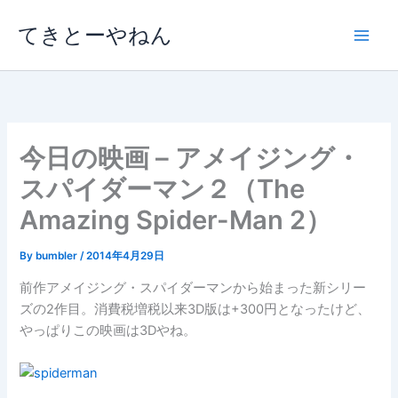
内
てきとーやねん
容
を
ス
キ
ッ
プ
今日の映画 – アメイジング・
スパイダーマン２（The
Amazing Spider-Man 2）
By
bumbler
/
2014年4月29日
前作アメイジング・スパイダーマンから始まった新シリー
ズの2作目。消費税増税以来3D版は+300円となったけど、
やっぱりこの映画は3Dやね。