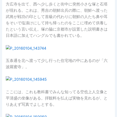
方広寺を出て、西へ少し歩くと街中に突然小さな塚と石塔
が現れる。これは、秀吉の朝鮮出兵の際に、朝鮮へ渡った
武将が戦功の印として首級の代わりに朝鮮の人たち鼻や耳
をそいで塩漬けにして持ち帰ったのをここに埋めて供養し
たという言い伝え。塚の脇に京都市が設置した説明書きは
日本語に加えてハングルでも書かれている。
五条通を北へ渡って少し行った住宅地の中にあるのが「六
波羅蜜寺」。
ここには、これも教科書でみんな知ってる空也上人立像と
平清盛の坐像がある。拝観料を払えば実物を見れるが、と
りあえず写真でよしとする。