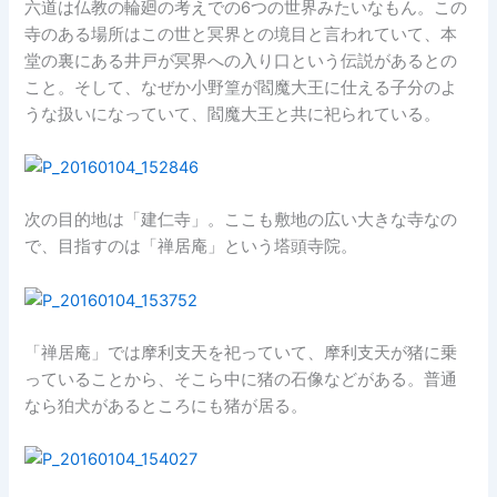
六道は仏教の輪廻の考えでの6つの世界みたいなもん。この
寺のある場所はこの世と冥界との境目と言われていて、本
堂の裏にある井戸が冥界への入り口という伝説があるとの
こと。そして、なぜか小野篁が閻魔大王に仕える子分のよ
うな扱いになっていて、閻魔大王と共に祀られている。
次の目的地は「建仁寺」。ここも敷地の広い大きな寺なの
で、目指すのは「禅居庵」という塔頭寺院。
「禅居庵」では摩利支天を祀っていて、摩利支天が猪に乗
っていることから、そこら中に猪の石像などがある。普通
なら狛犬があるところにも猪が居る。