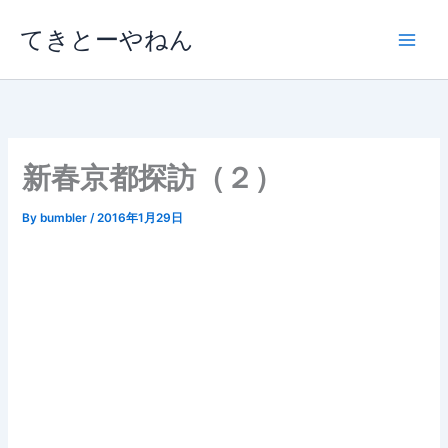
内
てきとーやねん
容
を
ス
キ
ッ
プ
新春京都探訪（２）
By
bumbler
/
2016年1月29日