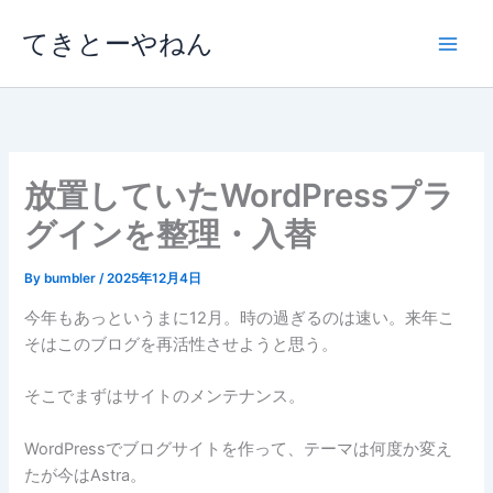
内
てきとーやねん
容
を
ス
キ
ッ
プ
放置していたWordPressプラ
グインを整理・入替
By
bumbler
/
2025年12月4日
今年もあっというまに12月。時の過ぎるのは速い。来年こ
そはこのブログを再活性させようと思う。
そこでまずはサイトのメンテナンス。
WordPressでブログサイトを作って、テーマは何度か変え
たが今はAstra。