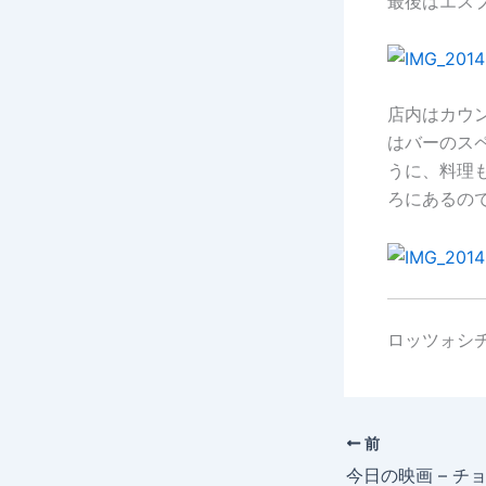
最後はエス
店内はカウ
はバーのス
うに、料理
ろにあるの
ロッツォシチ
前