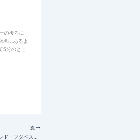
ーの後ろに
店名にあるよ
て5分のとこ
次
今日の映画 – グランド・ブダペスト・ホテル（The Grand Budapest Hotel）