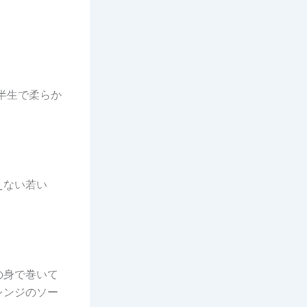
半生で柔らか
えない若い
の身で巻いて
レンジのソー