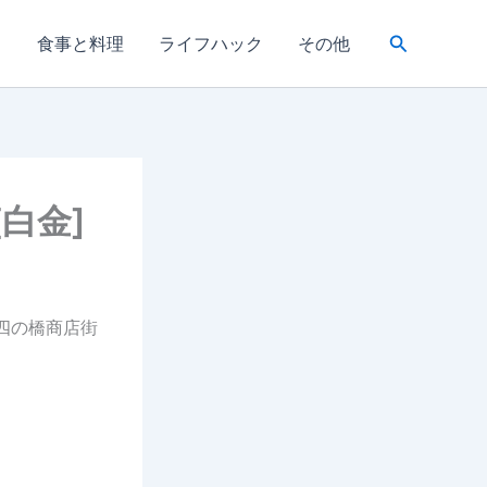
検
き
食事と料理
ライフハック
その他
索
[白金]
四の橋商店街