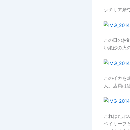
シチリア産
この日のお
い絶妙の火
このイカを
人。店員は
これはたぶ
ベイリーフ