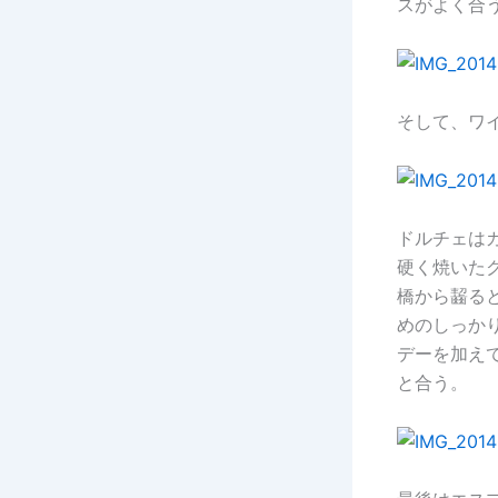
スがよく合
そして、ワ
ドルチェは
硬く焼いた
橋から齧る
めのしっか
デーを加え
と合う。