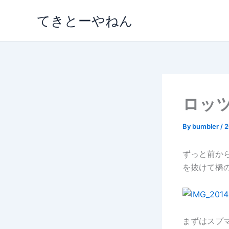
内
てきとーやねん
容
を
ス
キ
ッ
プ
ロッツォ
By
bumbler
/
ずっと前か
を抜けて橋
まずはスプ