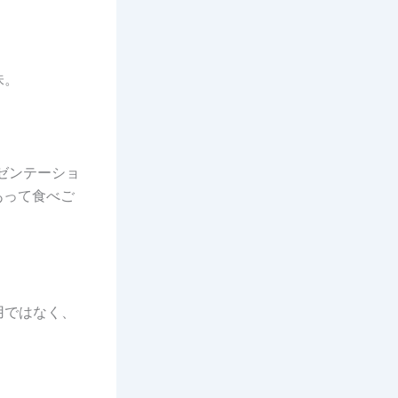
味。
ゼンテーショ
あって食べご
用ではなく、