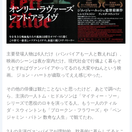
主要登場人物は6人だけ（バンパイアも一人と数えれば）、
映画のシーンは夜か室内だけ。現代社会で行儀よく暮らそ
うとすればヴァンパイアやってるのも大変やねんという映
画。 ジョン・ハートが歳取ってええ感じやった。
その他の俳優は観たことないと思ったけど、あとで調べた
ら、主演の一人トム・ヒドルソンは「マイティー・ソー」
シリーズで悪役のロキを演ってる人。もう一人のティル
ダ・スウィントンも「ブロークン・フラワーズ」や「ベン
ジャミン・バトン 数奇な人生」で観てたわ。
2人の主演ヴァンパイアが理知的、耽美的に暮らしてるとこ