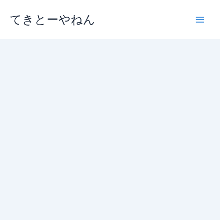
内
てきとーやねん
容
を
ス
キ
ッ
プ