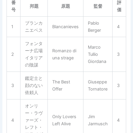
番
評
邦題
原題
監督
号
価
ブランカ
Pablo
1
Blancanieves
4
ニエベス
Berger
フォンタ
Marco
ーナ広場
Romanzo di
2
Tullio
3
イタリア
una strage
Giordana
の陰謀
鑑定士と
The Best
Giuseppe
3
顔のない
3
Offer
Tornatore
依頼人
オンリ
ー・ラヴ
Only Lovers
Jim
4
ァーズ・
4
Left Alive
Jarmusch
レフト・