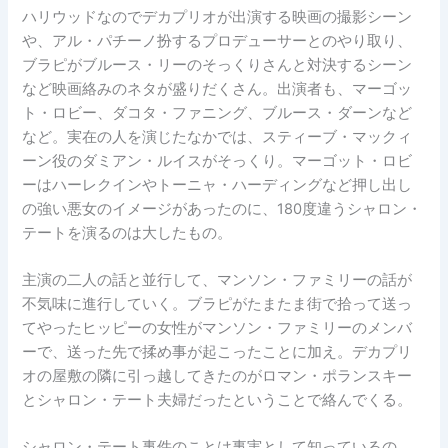
ハリウッドなのでデカプリオが出演する映画の撮影シーン
や、アル・パチーノ扮するプロデューサーとのやり取り、
ブラピがブルース・リーのそっくりさんと対決するシーン
など映画絡みのネタが盛りだくさん。出演者も、マーゴッ
ト・ロビー、ダコタ・ファニング、ブルース・ダーンなど
など。実在の人を演じたなかでは、スティーブ・マックィ
ーン役のダミアン・ルイスがそっくり。マーゴット・ロビ
ーはハーレクインやトーニャ・ハーディングなど押し出し
の強い悪女のイメージがあったのに、180度違うシャロン・
テートを演るのは大したもの。
主演の二人の話と並行して、マンソン・ファミリーの話が
不気味に進行していく。ブラピがたまたま街で拾って送っ
てやったヒッピーの女性がマンソン・ファミリーのメンバ
ーで、送った先で揉め事が起こったことに加え。デカプリ
オの屋敷の隣に引っ越してきたのがロマン・ポランスキー
とシャロン・テート夫婦だったということで絡んでくる。
シャロン・テート事件のことは事実として知っているの