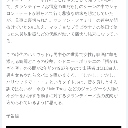
で、タランティーノお得意の血だらけのシーンの中でシャ
ロン・テートが殺られて行く悲惨な結末を想定していた
が、見事に裏切られた。マンソン・ファミリーの連中が間
抜けていたのに加え、マッチョなブラピやナチの映画で使
った火炎放射器などの伏線が効いて痛快な結末になってい
る。
この時代のハリウッドは男中心の世界で女性は映画に華を
添える綺麗どころの役割。シドニー・ポワチエの「招かれ
ざる客」の公開が2年前の1967年なので出演者はほぼ白人。
男も女もやたらタバコを吸いまくる。「むかし、むかし、
ハリウッドで・・・」というタイトルは、昔を良しとする
訳ではないが、今の「Me Too」などのジェンダーや人種の
不公平を糾弾する動きに対するタランティーノ流の皮肉が
込められているように思える。
予告編