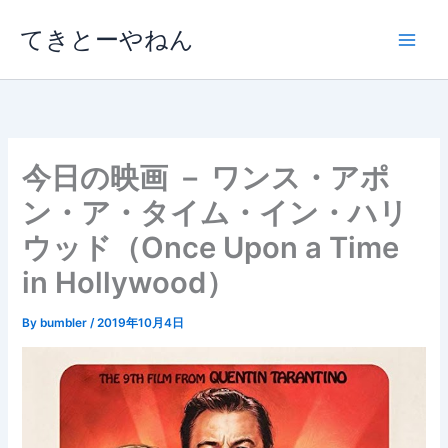
内
てきとーやねん
容
を
ス
キ
ッ
プ
今日の映画 － ワンス・アポ
ン・ア・タイム・イン・ハリ
ウッド（Once Upon a Time
in Hollywood）
By
bumbler
/
2019年10月4日