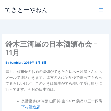
内
てきとーやねん
容
を
ス
キ
ッ
プ
鈴木三河屋の日本酒頒布会 –
11月
By
bumbler
/
2014年11月11日
毎月、頒布会のお酒の準備ができたら鈴木三河屋さんから
メールで連絡がきます。遠方の人は宅配便で送ってもらっ
てるらしいけど、このときは散歩がてら歩いて受け取りに
行ってます。今月の日本酒は、
奥播磨 純米吟醸 山田錦 生 24BY 袋吊り三十四号
下村酒造店