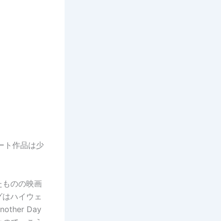
ート作品は少
たものの映画
グはハイウェ
er Day