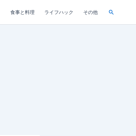
検
き
食事と料理
ライフハック
その他
索