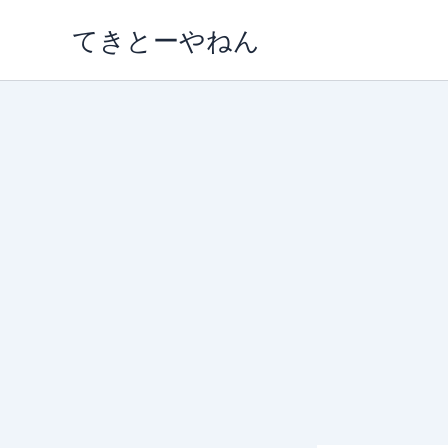
内
てきとーやねん
容
を
ス
キ
ッ
プ