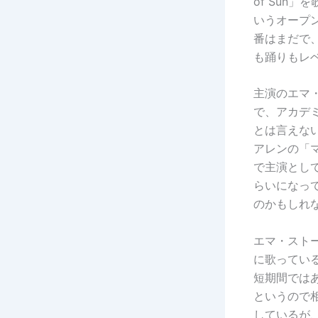
of Sun
いうオープ
番はまだで
も踊りもレ
主演のエマ
で、アカデ
とは言えな
アレンの「
で主演とし
らいになっ
のかもしれ
エマ・スト
に歌っている
短期間では
というので
しているが