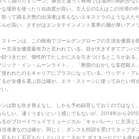
」を歌って踊りだすシーン。舞台と違って映画では場所の制約がな
ンな場所を使ったり自由度が高い。主人公の2人はこの渋滞の中
、歌って踊る大勢の出演者は名もないエキストラのような人た
ベルが高い。さすがはエンタテインメント業界の層が厚いアメ
・ストーンは、この映画でゴールデングローブの主演女優賞を
ミー主演女優賞最有力と言われている。目が大きすぎてアンバ
い顔つきだが、個性的でたしかに人を引きつけるところがある
マジック・イン・ムーンライト」、「教授のおかしな妄想殺人」
て使われたのもキャリアにプラスになっている。ウッディ・アレ
てるが女優を選ぶ目は確か。エマ・ストーンに使ってみたい何
ない。
ーンは歌も吹き替えなし、しかも予め録音しておくのではなく
らしい。凄くうまいという感じでもないが、2014年から201
あるがブロードウェイでミュージカル「キャバレー」に主演と
相当達者なのは確か。同じく、ダンスも特訓を受けてタップダ
、可もなく不可もなくというところか？ ポスターなどにも使わ