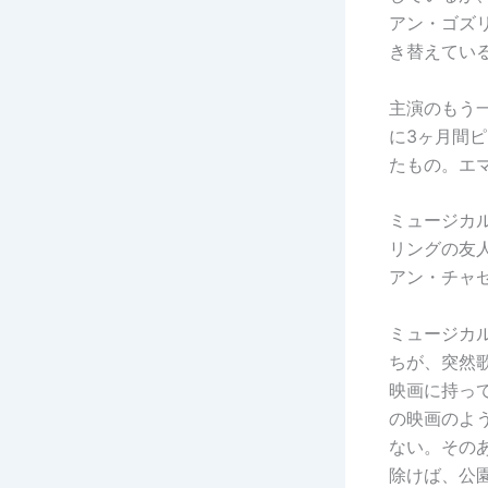
アン・ゴズ
き替えてい
主演のもう
に3ヶ月間
たもの。エ
ミュージカ
リングの友
アン・チャ
ミュージカ
ちが、突然
映画に持っ
の映画のよ
ない。その
除けば、公