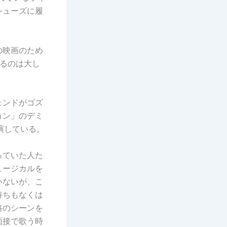
シューズに履
。
の映画のため
るのは大し
ェンドがゴズ
ョン」のデミ
演している。
っていた人た
ュージカルを
いないが、こ
持ちもなくは
路のシーンを
面接で歌う時