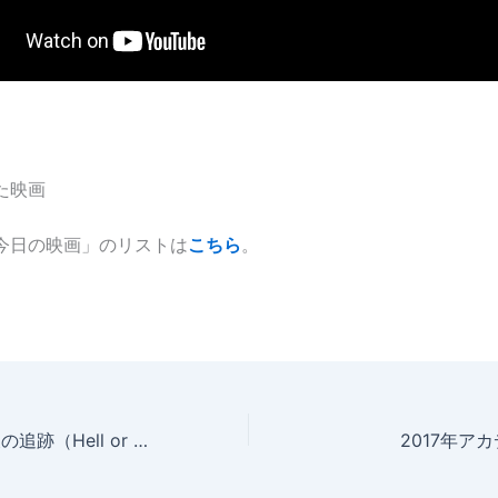
観た映画
「今日の映画」のリストは
こちら
。
今日の映画 – 最後の追跡（Hell or High Water）
2017年ア