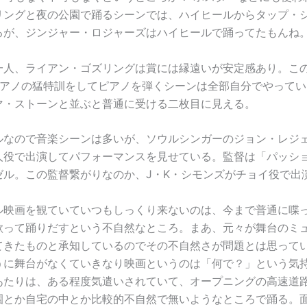
リングと夜の公園で踊るシーンでは、ハイヒールからタップ・
るが、ジンジャー・ロジャーズはハイヒールで踊ってたもんね
一人、ライアン・ゴズリングは賞には縁遠いが安定感あり。こ
ピアノの猛特訓をしてピアノを弾くシーンは全部自分でやってい
マ・ストーンと並ぶと普通に受ける二枚目に見える。
ルなので音楽シーンは多いが、ソウルシンガーのジョン・レジ
人役で出演してパフォーマンスを見せている。監督は「パッシ
ゼル。この監督繋がりなのか、J・K・シモンズがチョイ役で出
ル映画を観ていていつもしっくり来ないのは、今まで普通に喋
歌って踊りだすという不自然なところ。まあ、元々が舞台のミ
てきたものと承知しているのでその不自然さが問題とは思って
うに舞台がなくていきなり映画というのは「何で？」という気
あたりは、ある程度気遣いされていて、オープニングの高速道
園とか自宅の中とか比較的不自然で無いようなところで踊る。