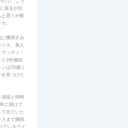
いので、こう
に居るが出
ちと思うが歌
リカ。
既に獲得すみ
ランス、美人
。ウッディ・
と2作連続
ンは70歳く
かを見つけた
、演技と同時
5年に掛けて
して出ていた
ンスまで挑戦
れているライ