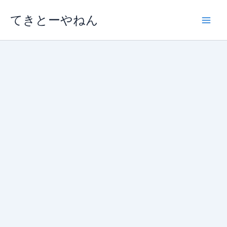
内
てきとーやねん
容
を
ス
キ
ッ
プ