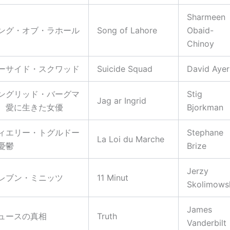
Sharmeen
ング・オブ・ラホール
Song of Lahore
Obaid-
Chinoy
ーサイド・スクワッド
Suicide Squad
David Ayer
ングリッド・バーグマ
Stig
Jag ar Ingrid
 愛に生きた女優
Bjorkman
ィエリー・トグルドー
Stephane
La Loi du Marche
憂鬱
Brize
Jerzy
レブン・ミニッツ
11 Minut
Skolimows
James
ュースの真相
Truth
Vanderbilt