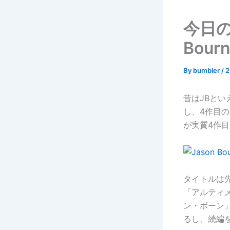
今日の
Bour
By
bumbler
/
2
昔はJBといえ
し、4作目
が実質4作目
タイトルは
「アルティ
ン・ボーン
るし、続編