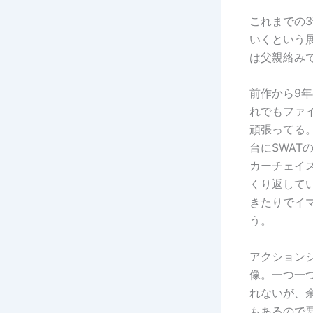
これまでの
いくという
は父親絡み
前作から9
れでもファ
頑張ってる
台にSWA
カーチェイ
くり返して
きたりでイ
う。
アクション
像。一つ一
れないが、
もあるので