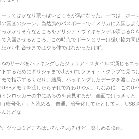
トーリではかなり荒っぽいところが気になった。一つは、ボー
際の審査のシーン。当然贋のパスポートでアメリカに入国しよ
ひっかかりそうなところをアリシア・ヴィキャンデル演じるCI
して入国させるところ。この時点でボーンとリーは緩い協力関
う細かい打合せまではやる仲ではなかったはず。
CIAのサーバをハッキングしたジュリア・スタイルズ演じるニ
クトするためにギリシャまで出かけてファイト・クラブで見つ
メモで指示するくだり。結局、ハッキングしたデータを渡した
でUSBメモリを渡したらそれで終わりやん。ちなみに、このUS
コインロッカーの中にあるのを発見するが、画面ではっきりと
pted（暗号化）」と読める。普通、暗号化してたとしても、USB
へんけどな。
で、ツッコミどころはいろいろあるけど、楽しめる映画。