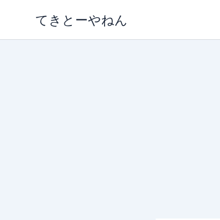
内
てきとーやねん
容
を
ス
キ
ッ
プ