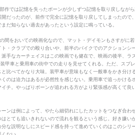
3部作では記憶を失ったボーンが少しずつ記憶を取り戻しながら
展開だったのが、前作で完全に記憶を取り戻してしまったので
でまだ知らない過去があったという設定に鳴っている。
年の間をおいての映画化なので、マット・デイモンもさすがに若
イト・クラブでの殴り合いや、前半のバイクでのアクションシ
。派手なカーチェイスはこの映画でも健在で、映画の後半、ラ
Tの装甲車と乗用車の街中での走りを見せてくれる。ただ、スプ
スと比べてかなり大味。装甲車が意味もなく一般車をかき分け
いくのは迫力はあるが必然性を感じない。乗用車で追っかける
マイチ。やっぱりボーンが追われる方がより緊張感が高くて良
シーンは例によって、やたら細切れにしたカットをつなぎ合わ
つはとても追いきれないので流れを観るという感じ。好き嫌い
余分な説明なしにスピード感を持って進めていくのはこのシリ
悪くない。