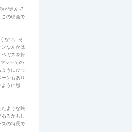
話が進んで
、この映画で
くない。そ
ーンなんかは
スベガスを舞
レマシーでの
るようにひっ
ボーンもあり
いように思
せたような映
があるかもし
ーズの特長で