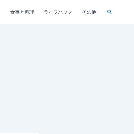
検
き
食事と料理
ライフハック
その他
索