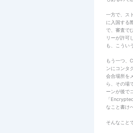
一方で、ス
に入国する
で、審査で
リーが許可
も、こうい
もう一つ、
ンにコンタ
会合場所を
ら、その場
ーンが後で
「Encry
なこと書け
そんなこと