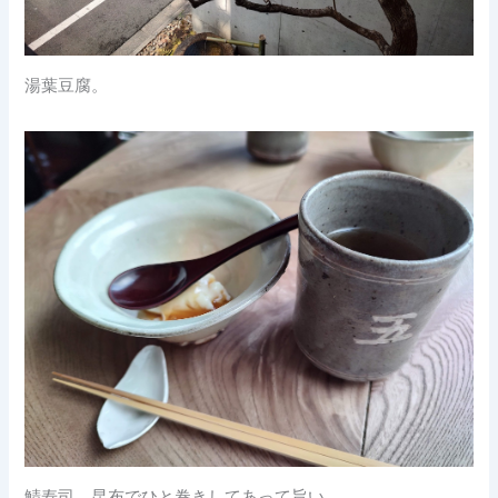
湯葉豆腐。
鯖寿司。昆布でひと巻きしてあって旨い。