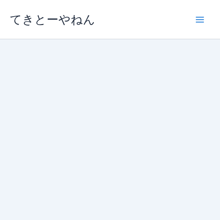
内
てきとーやねん
容
を
ス
キ
ッ
プ