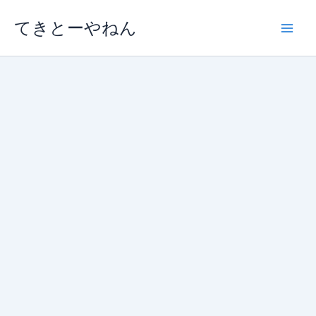
内
てきとーやねん
容
を
ス
キ
ッ
プ