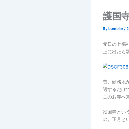
護国
By
bumbler
/
元日の七福
上に出たら
昔、勤務地
過するだけ
このお寺へ
護国寺とい
の。正月と