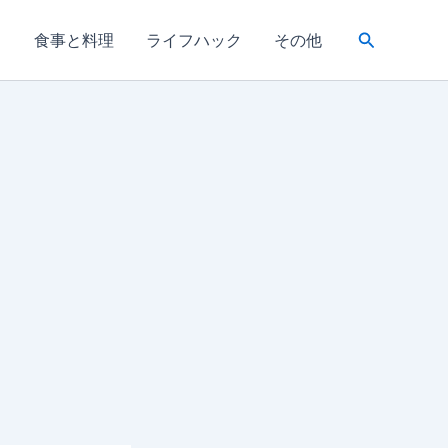
検
き
食事と料理
ライフハック
その他
索