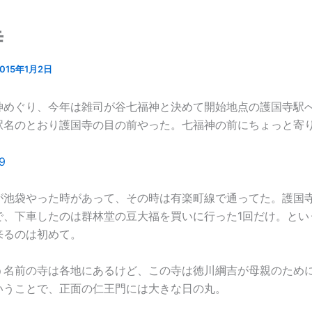
寺
2015年1月2日
神めぐり、今年は雑司が谷七福神と決めて開始地点の護国寺駅
駅名のとおり護国寺の目の前やった。七福神の前にちょっと寄
が池袋やった時があって、その時は有楽町線で通ってた。護国
で、下車したのは群林堂の豆大福を買いに行った1回だけ。とい
来るのは初めて。
う名前の寺は各地にあるけど、この寺は徳川綱吉が母親のため
いうことで、正面の仁王門には大きな日の丸。