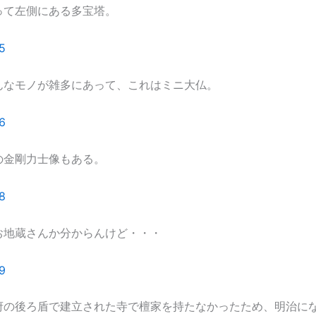
って左側にある多宝塔。
んなモノが雑多にあって、これはミニ大仏。
の金剛力士像もある。
お地蔵さんか分からんけど・・・
府の後ろ盾で建立された寺で檀家を持たなかったため、明治に