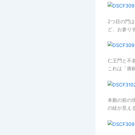
2つ目の門
ど、お参り
仁王門と不
これは「唐
本殿の前の
の紋が見え