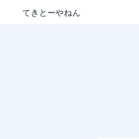
内
てきとーやねん
容
を
ス
キ
ッ
プ