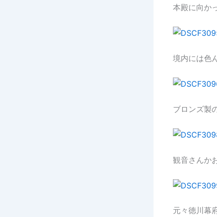
本殿に向か
境内には色
ブロンズ製
観音さんか
元々徳川幕