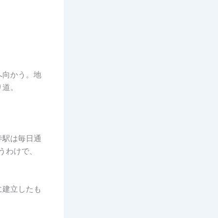
へ向かう。地
り道。
寺駅は毎日通
うわけで、
に建立したも