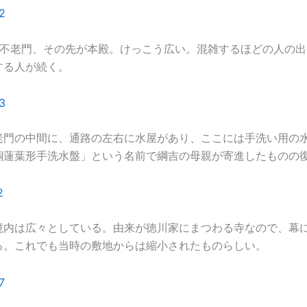
は不老門、その先が本殿。けっこう広い。混雑するほどの人の出
する人が続く。
老門の中間に、通路の左右に水屋があり、ここには手洗い用の
銅蓮葉形手洗水盤」という名前で綱吉の母親が寄進したものの
境内は広々としている。由来が徳川家にまつわる寺なので、幕
る。これでも当時の敷地からは縮小されたものらしい。