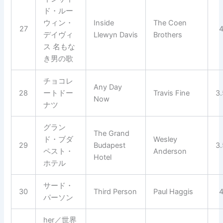
ド・ルー
ウィン・
Inside
The Coen
27
デイヴィ
Llewyn Davis
Brothers
ス 名もな
き男の歌
チョコレ
Any Day
28
ートドー
Travis Fine
3
Now
ナツ
グラン
The Grand
ド・ブダ
Wesley
29
Budapest
3
ペスト・
Anderson
Hotel
ホテル
サード・
30
Third Person
Paul Haggis
パーソン
her／世界