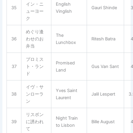
イン・ニ
English
35
Gauri Shinde
ューヨー
Vinglish
ク
めぐり逢
The
36
わせのお
Ritesh Batra
Lunchbox
弁当
プロミス
Promised
37
ト・ラン
Gus Van Sant
Land
ド
イヴ・サ
Yves Saint
38
ンローラ
Jalil Lespert
3
Laurent
ン
リスボン
Night Train
39
に誘われ
Bille August
to Lisbon
て