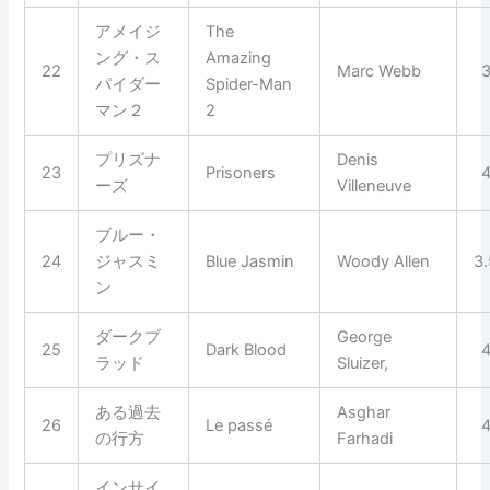
アメイジ
The
ング・ス
Amazing
22
Marc Webb
パイダー
Spider-Man
マン２
2
プリズナ
Denis
23
Prisoners
ーズ
Villeneuve
ブルー・
24
ジャスミ
Blue Jasmin
Woody Allen
3
ン
ダークブ
George
25
Dark Blood
ラッド
Sluizer,
ある過去
Asghar
26
Le passé
の行方
Farhadi
インサイ