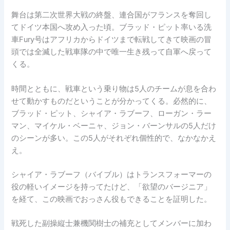
舞台は第二次世界大戦の終盤、連合国がフランスを奪回し
てドイツ本国へ攻め入った頃。ブラッド・ピット率いる洗
車Fury号はアフリカからドイツまで転戦してきて映画の冒
頭では全滅した戦車隊の中で唯一生き残って自軍へ戻って
くる。
時間とともに、戦車という乗り物は5人のチームが息を合わ
せて動かすものだということが分かってくる。必然的に、
ブラッド・ピット、シャイア・ラブーフ、ローガン・ラー
マン、マイケル・ベーニャ、ジョン・バーンサルの5人だけ
のシーンが多い。この5人がそれぞれ個性的で、なかなかえ
え。
シャイア・ラブーフ（バイブル）はトランスフォーマーの
役の軽いイメージを持ってたけど、「欲望のバージニア」
を経て、この映画でおっさん役もできることを証明した。
戦死した副操縦士兼機関樹士の補充としてメンバーに加わ