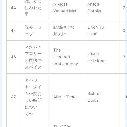
誰よりも
A Most
Anton
44
狙われた
3
Wanted Man
Corbijn
男
祝宴！シ
総舗師：移
Chen Yu-
45
3
ェフ
動大厨
Hsun
マダム・
The
マロリー
Lasse
46
Hundred-
3
と魔法の
Hallstrom
foot Journey
スパイス
アバウ
ト・タイ
ム〜愛お
Richard
47
About Time
しい時間
Curtis
につい
て〜
The 100-