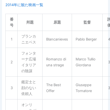
2014年に観た映画一覧
番
邦題
原題
監督
号
ブランカ
1
Blancanieves
Pablo Berger
ニエベス
フォンタ
ーナ広場
Romanzo di
Marco Tullio
2
イタリア
una strage
Giordana
の陰謀
鑑定士と
The Best
Giuseppe
3
顔のない
Offer
Tornatore
依頼人
オンリ