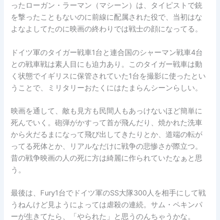
ったローガン・ラーマン（マシーン）は、タイピストで銃
を撃ったこともないのに前線に配属された役で、当初はな
よなよしてたのに映画の終わりでは戦士の顔になってる。
ドイツ軍のタイガー戦車1台と連合国のシャーマン戦車4台
との戦車戦は素人目にも迫力あり。このタイガー戦車は動
く状態でイギリスに保管されていた1台を撮影に使ったとい
うことで、ミリタリーおたくにはたまらんシーンらしい。
映画を通して、敵も見方も民間人もあっけないほど簡単に
死んでいく。砲弾がかすって首が飛んだり、焼かれた洗車
から火だるまになって飛び出してきたりとか、道端の転が
ってる死体とか、リアルなだけに戦争の悲惨さが際立つ。
昔の戦争映画の人の死に方は綺麗に作られていたなぁと思
う。
最後は、Fury1台でドイツ軍のSS大隊300人を相手にして戦
うねんけど見ようによっては虐殺の連続。サム・ペキンパ
ーが生きてたら、「やられた」と思うのんちゃうかな。