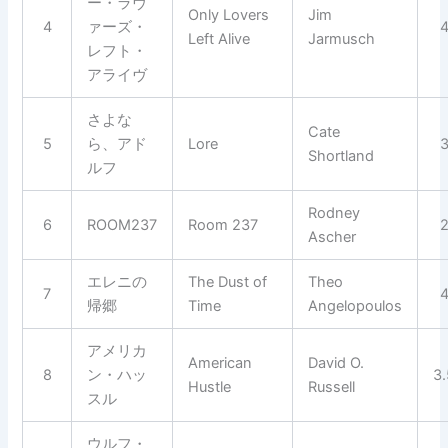
ー・ラヴ
Only Lovers
Jim
4
ァーズ・
Left Alive
Jarmusch
レフト・
アライヴ
さよな
Cate
5
ら、アド
Lore
Shortland
ルフ
Rodney
6
ROOM237
Room 237
Ascher
エレニの
The Dust of
Theo
7
帰郷
Time
Angelopoulos
アメリカ
American
David O.
8
ン・ハッ
3
Hustle
Russell
スル
ウルフ・