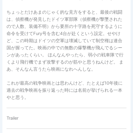
ちょっとだけあまのじゃく的な見方をすると、最後の戦闘
は、偵察機が発見したドイツ軍部隊（偵察機が撃墜された
ので人数、装備不明）から要所の十字路を死守するように
命令を受けてFury号を含む4台が赴くという設定。せやけ
ど、この時期はドイツの空軍は壊滅していて制空権は連合
国が握ってた。映画の中での無数の爆撃機が飛んでるシー
ンがあったくらい。 ほんなんやったら、弱小の戦車隊で行
くより飛行機でまず攻撃するのが筋やと思うねんけど。 ま
あ、そんなん言うたら映画になれへんしな。
これが最高の戦争映画とは思わんけど、たとえば10年後に
過去の戦争映画を振り返った時には名前が挙げられる一本
やと思う。
Trailer