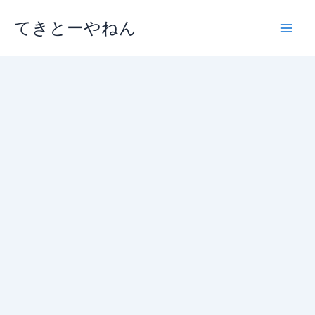
内
てきとーやねん
容
を
ス
キ
ッ
プ