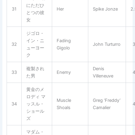
にただひ
31
Her
Spike Jonze
2
とつの彼
女
ジゴロ・
イン・ニ
Fading
32
John Turturro
ューヨー
Gigolo
ク
複製され
Denis
33
Enemy
た男
Villeneuve
黄金のメ
ロディ マ
Muscle
Greg ‘Freddy’
34
ッスル・
Shoals
Camalier
ショール
ズ
マダム・