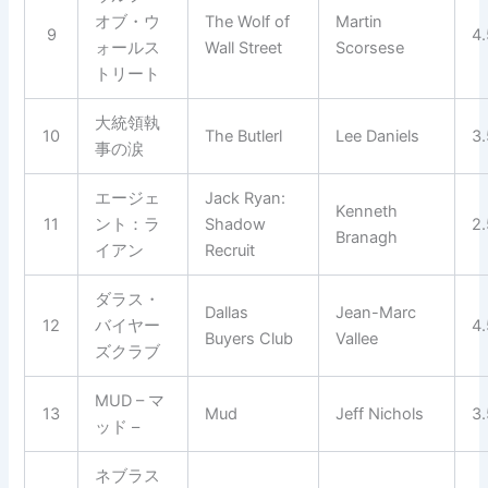
オブ・ウ
The Wolf of
Martin
9
4
ォールス
Wall Street
Scorsese
トリート
大統領執
10
The Butlerl
Lee Daniels
3
事の涙
エージェ
Jack Ryan:
Kenneth
11
ント：ラ
Shadow
2
Branagh
イアン
Recruit
ダラス・
Dallas
Jean-Marc
12
バイヤー
4
Buyers Club
Vallee
ズクラブ
MUD – マ
13
Mud
Jeff Nichols
3
ッド –
ネブラス