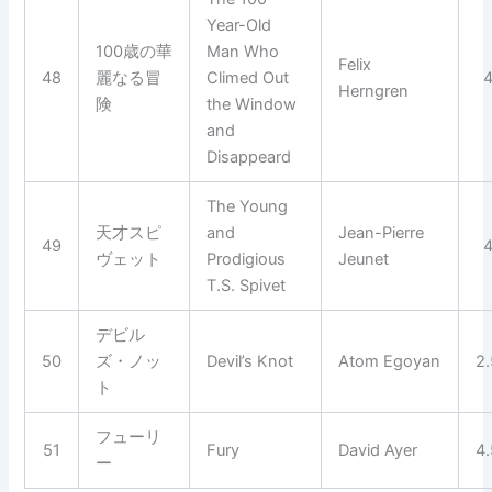
Year-Old
100歳の華
Man Who
Felix
48
麗なる冒
Climed Out
Herngren
険
the Window
and
Disappeard
The Young
天才スピ
and
Jean-Pierre
49
ヴェット
Prodigious
Jeunet
T.S. Spivet
デビル
50
ズ・ノッ
Devil’s Knot
Atom Egoyan
2
ト
フューリ
51
Fury
David Ayer
4
ー