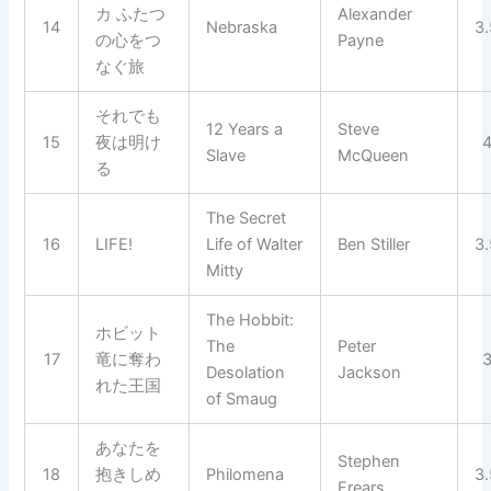
カ ふたつ
Alexander
14
Nebraska
3
の心をつ
Payne
なぐ旅
それでも
12 Years a
Steve
15
夜は明け
Slave
McQueen
る
The Secret
16
LIFE!
Life of Walter
Ben Stiller
3
Mitty
The Hobbit:
ホビット
The
Peter
17
竜に奪わ
Desolation
Jackson
れた王国
of Smaug
あなたを
Stephen
18
抱きしめ
Philomena
3
Frears