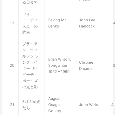
る日まで
ウォル
ト・ディ
Saving Mr.
John Lee
19
ズニーの
Banks
Hancock
約束
ブライア
ン・ウィ
ルソン ソ
Brian Wilson:
ングライ
Chrome
20
Songwriter
ター ザ・
Dreams
1962 – 1969
ビーチ・
ボーイズ
の光と影
August:
8月の家族
21
Osage
John Wells
4
たち
County