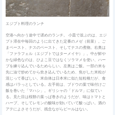
エジプト料理のランチ
空港へ向かう途中で遅めのランチ。 小皿で並ぶのは、エジ
プト滞在中毎回のように出てきた定番のメゼ（前菜）。ご
まペースト、ナスのペースト、そしてナスの煮物。右奥は
「ファラフェル（エジプトではターメイヤ）」。中が鮮や
かな緑色なのは、ひよこ豆ではなくソラマメを使い、ハー
ブを練り込んでいるためらしい。左奥はご飯。一部の米を
先に油で炒めてから炊き込んでいるため、焦がした米粒が
混じって香ばしい。米自体は日本米に似た短粒種だが、食
感はパラっとしている。左手前は、ブドウの葉で味付けご
飯を巻いた「マハシ」。ギリシャの「ドルマ」に似てい
る。見た目は桜餅の葉っぱ巻きのようだが、味はトマトと
ハーブ、そしてレモンの酸味が効いていて酸っぱい。酒の
アテによさそうだが、残念ながらビールはない。