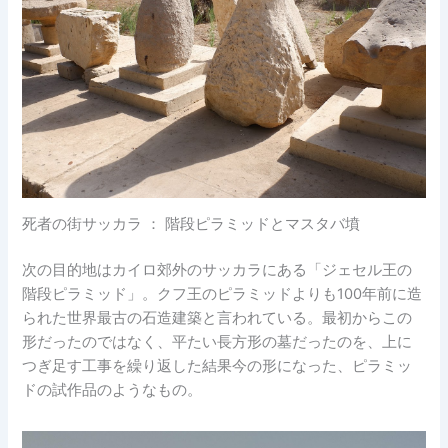
死者の街サッカラ ： 階段ピラミッドとマスタバ墳
次の目的地はカイロ郊外のサッカラにある「ジェセル王の
階段ピラミッド」。クフ王のピラミッドよりも100年前に造
られた世界最古の石造建築と言われている。最初からこの
形だったのではなく、平たい長方形の墓だったのを、上に
つぎ足す工事を繰り返した結果今の形になった、ピラミッ
ドの試作品のようなもの。