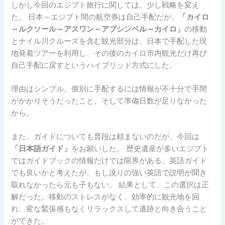
しかし今回のエジプト旅行に関しては、少し戦略を変え
た。 日本～エジプト間の航空券は自己手配だが、
「カイロ
～ルクソール～アスワン～アブシンベル～カイロ」
の移動
とナイル川クルーズを含む観光部分は、日本で手配した現
地発着ツアーを利用し、その後のカイロ市内観光だけ再び
自己手配に戻すというハイブリッド方式にした。
理由はシンプル。個別に手配するには情報が不十分で手間
がかかりそうだったこと、そして準備日数が足りなかった
から。
また、ガイドについても普段は頼まないのだが、今回は
「日本語ガイド」
をお願いした。 歴史遺産が多いエジプト
ではガイドブックの情報だけでは限界がある。英語ガイド
でも良いかと考えたが、もし訛りの強い英語で説明が聞き
取れなかったら元も子もない。 結果として、この選択は正
解だった。移動のストレスがなく、効率的に観光地を回
れ、変な緊張感もなくリラックスして遺跡と向き合うこと
ができた。