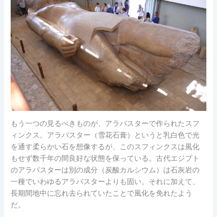
もう一つの見るべきものが、アラバスターで作られたスフ
ィンクス。アラバスター（雪花石膏）というと乳白色で光
を通す柔らかい石を想像するが、このスフィンクスは風化
もせず数千年の間良好な状態を保っている。古代エジプト
のアラバスターは別の成分（炭酸カルシウム）は石灰岩の
一種でいわゆるアラバスターよりも固い。それに加えて、
長期間地中に忘れ去られていたことで風化を免れたよう
だ。