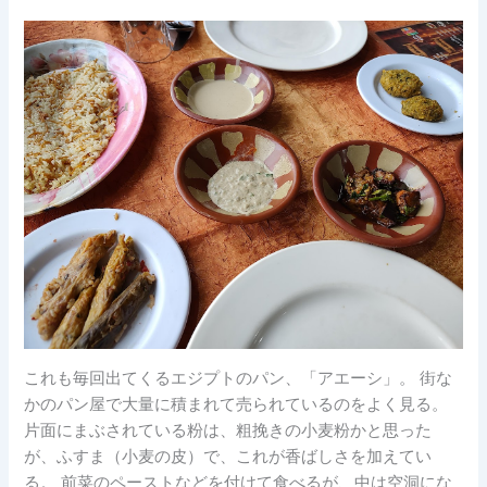
これも毎回出てくるエジプトのパン、「アエーシ」。 街な
かのパン屋で大量に積まれて売られているのをよく見る。
片面にまぶされている粉は、粗挽きの小麦粉かと思った
が、ふすま（小麦の皮）で、これが香ばしさを加えてい
る。 前菜のペーストなどを付けて食べるが、中は空洞にな