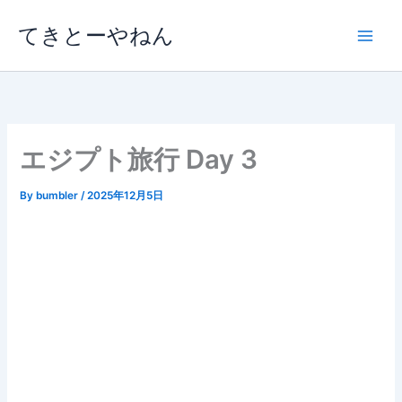
内
てきとーやねん
容
を
ス
キ
ッ
プ
エジプト旅行 Day 3
By
bumbler
/
2025年12月5日