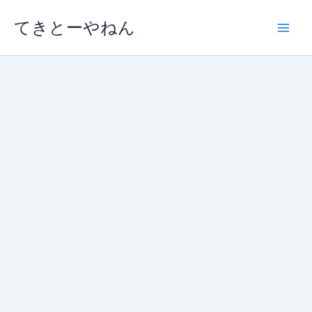
内
てきとーやねん
容
を
ス
キ
ッ
プ