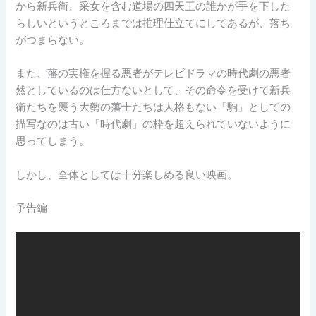
から新兵衛、采女を含む道場の四天王の誰かが手を下した
らしいというところまでは推理仕立てにしてあるが、落ち
がつまらない。
また、藩の実権を握る悪者がテレビドラマの時代劇の悪者
然としているのは仕方ないとして、その命令を受けて新兵
衛たちを襲う大勢の藩士たちは人格もない「駒」としての
描写なのは古い「時代劇」の枠を超えられていないように
思ってしまう。
しかし、全体としては十分楽しめる良い映画。
予告編