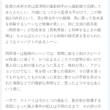
監督の木村大作は黒澤明の撮影助手から撮影畑で活躍して
きた人らしい。70歳になってから監督を手がけて、この映
画が3作目という。雪が降る中での殺陣、馬に乗って並木道
を疾駆するシーンなど映像が美しい。特に主演の新兵衛
（岡田准一）が旧友采女（西島秀俊）と対峙するときの殺
陣は、ちゃんばらというよりも剣術の様式美を見せられた
ようなインパクトのあるシーン。
岡田准一は殺陣のシーンでは、実際に振るう剣のスピード
が段違いに速くて、かつ止まるところでの姿勢が良いので
素人目にも剣の達人のように見えて、格好が良い。アクシ
ョンだけでなく、死を悟った妻との場面や、その妻を巡っ
てもやもやしたものがあった采女に妻からの手紙を見せら
れた場面などでの微妙な表情など、思ったよりやるなあと
いう感じ。
一方で、ストーリは今ひとつの感あり。新兵衛が脱藩する
原因になった殺人事件の犯人は不明のままで、その切り方