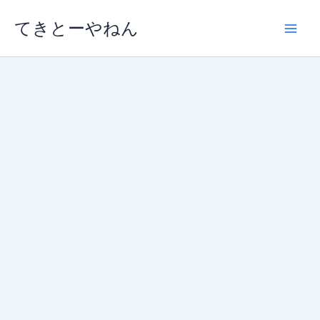
内
てきとーやねん
容
を
ス
キ
ッ
プ