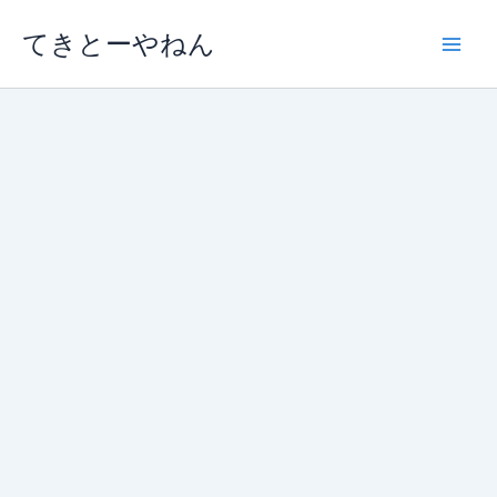
内
てきとーやねん
容
を
ス
キ
ッ
プ