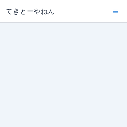
内
てきとーやねん
容
を
ス
キ
ッ
プ