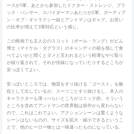
ースが1軍、あとから参加したドクター・ストレンジ、ブラ
ック・パンサー、スパイダーマンあたりが2軍、ガーディア
ン・オブ・ギャラクシー組とアントマンはギャグ、お笑い
の比率が増えて3軍対応という感じ。
この映画でも主人公のスコット（ポール・ラング）がピム
博士（マイケル・ダグラス）のキャンディの箱を指して食
べてよいかと聞くとダメと言われるという軽薄なやり取り
が繰り返されて、それが伏線になっていたりするところが
安っぽくてよい。
安っぽいところでは、物質をすり抜ける「ゴースト」を敵
役として出しているが、スーツごとすり抜けるし、本人の
キャラクターも薄っぺらいところがコミック的。そういう
ところを含めてアントマンの世界観は前作から変わらない
ので、これはこれでよい。アクションシーンは驚くような
シーンはないものの、サイズを拡大・縮小できるというこ
とで、他のヒーロー物とは一味違ったものになっている。