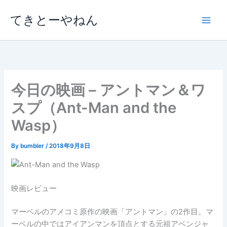
内
てきとーやねん
容
を
ス
キ
ッ
プ
今日の映画 – アントマン＆ワ
スプ（Ant-Man and the
Wasp）
By
bumbler
/
2018年9月8日
映画レビュー
マーベルのアメコミ原作の映画「アントマン」の2作目。マ
ーベルの中ではアイアンマンを頂点とする元祖アベンジャ