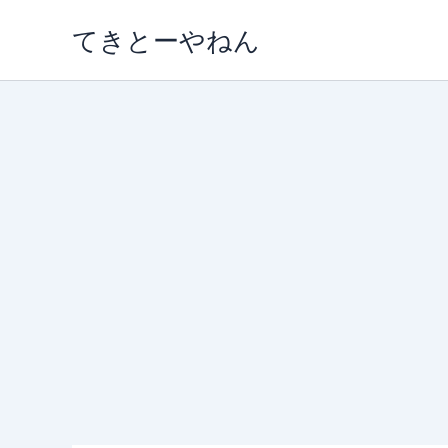
内
てきとーやねん
容
を
ス
キ
ッ
プ