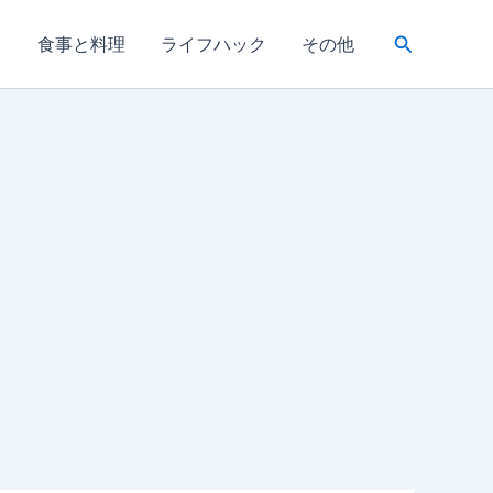
検
き
食事と料理
ライフハック
その他
索